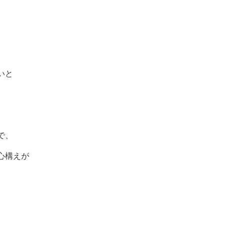
いと
で、
心構えが