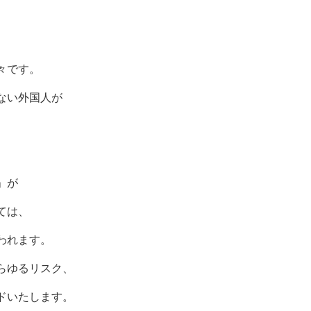
、
々です。
ない外国人が
」が
ては、
われます。
らゆるリスク、
ドいたします。