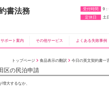
約書法務
受付時間
9：
定休日
土
サポート案内
その他サービス
よくある失敗事例
トップページ
食品表示の翻訳
今日の英文契約書一
田区の民泊申請
が増大するなか、
。