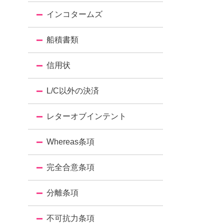
インコタームズ
船積書類
信用状
L/C以外の決済
レターオブインテント
Whereas条項
完全合意条項
分離条項
不可抗力条項