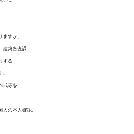
りますが、
、建築審査課、
対する
す。
作成等を
国人の本人確認、